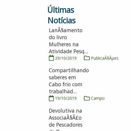
Últimas
Notícias
LanÃ§amento
do livro
Mulheres na
Atividade Pesq...
29/10/2019
PublicaÃ§Ãµes
Compartilhando
saberes em
Cabo frio com
trabalhad...
19/10/2019
Campo
Devolutiva na
AssociaÃ§Ã£o
de Pescadores